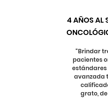
4
AÑOS AL 
ONCOLÓGIC
“Brindar t
pacientes o
estándares 
avanzada te
calificad
grato, de