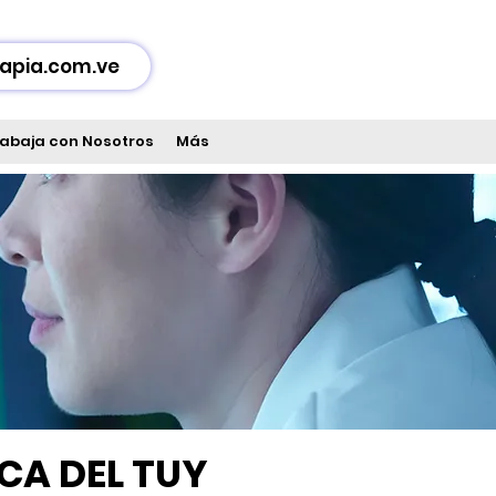
apia.com.ve
abaja con Nosotros
Más
IC
A DEL TUY