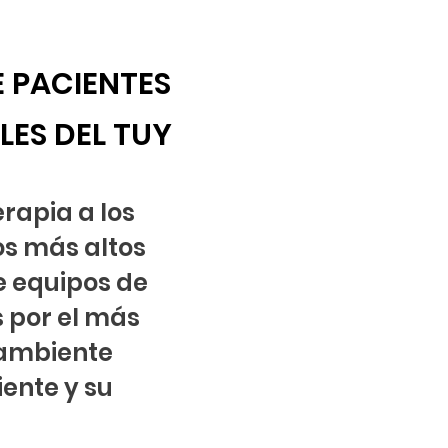
E PA
CIENTES
ES DEL TUY
rapia a los
os más altos
e equipos de
 por el más
n ambiente
iente y su