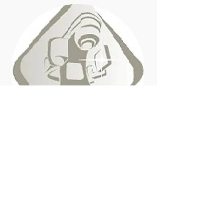
Dra. ROSARIO REYES
Médico Oncólogo
Egresado de RADIOTERAPIA
ONCOLOGICA GURVE...