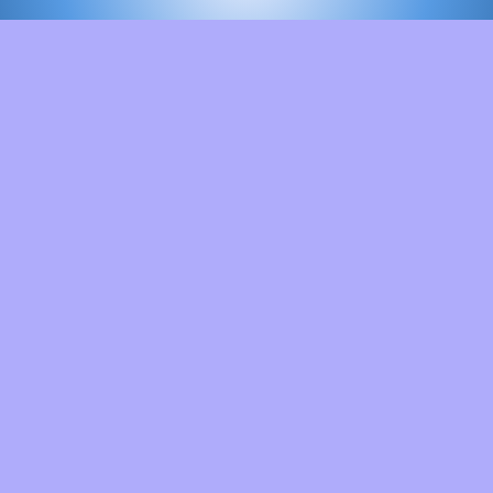
ia
Servicio de Radioterapia
Radi
La Trinidad
ta
Centro Médico Docente La
C
esta
Trinidad
Ave
o 2
Av. Intercomunal La Trinidad - El
Ind
Hatillo, Unidad Santa Inés, Sótano
C
2
Caracas, Edo. Miranda
59833
Tel
Telf.: (0212) 942.1938
Directos: