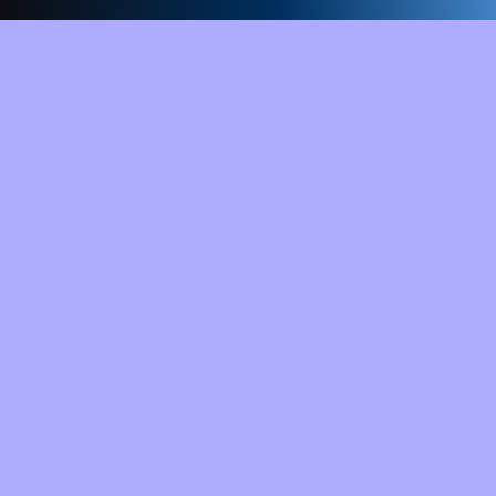
Unidad de Radioterap
Oncológica GURVE
Instituto Médico La Flores
Avenida Principal de La Flor
con calle Santa Ana Sótan
Urb. La Floresta
Caracas, Edo. Miranda
Telf.: (0212) 284.5511 / 5733 / 