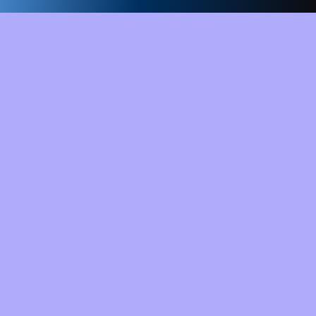
oterapia Cabriales 21
entro Médico Guerra Méndez
nida Martín Tovar, entre calles
ependencia y Rondón, anexo al
entro Médico Guerra Méndez
Valencia, Edo. Carabobo
f.: (0241) 857.8098 / 1417 / 5738 /
0268