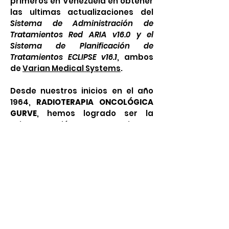
primeros en Venezuela en obtener
las ultimas actualizaciones del
Sistema de Administración de
Tratamientos Red ARIA v16.0 y el
Sistema de Planificación de
Tratamientos ECLIPSE v16.1
, ambos
de
Varian Medical Systems
.
Desde nuestros inicios en el año
1964,
RADIOTERAPIA ONCOLÓGICA
GURVE
, hemos logrado ser la
primera opción para tratamientos
radioterapéuticos en Venezuela y
toda Sur América,
manteniéndonos fieles a nuestro
compromiso por la excelencia en
la administración de tratamientos
con radiación para los pacientes
con Cáncer.
Durante estos 57 años hemos